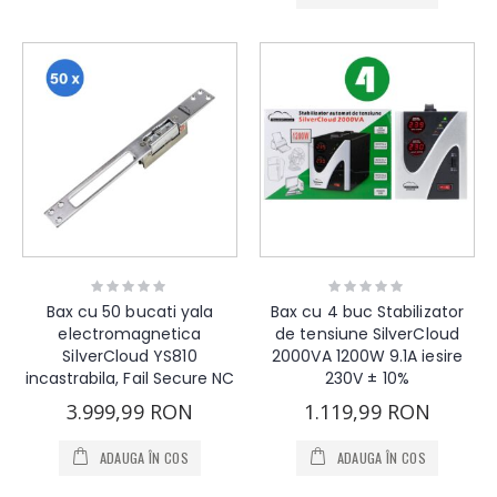
Rating:
Rating:
0%
0%
Bax cu 50 bucati yala
Bax cu 4 buc Stabilizator
electromagnetica
de tensiune SilverCloud
SilverCloud YS810
2000VA 1200W 9.1A iesire
incastrabila, Fail Secure NC
230V ± 10%
3.999,99 RON
1.119,99 RON
ADAUGA ÎN COS
ADAUGA ÎN COS