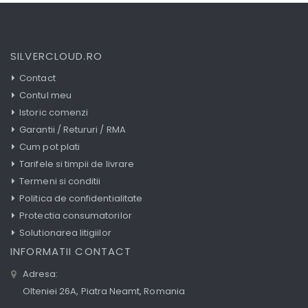
SILVERCLOUD.RO
Contact
Contul meu
Istoric comenzi
Garantii / Retururi / RMA
Cum pot plati
Tarifele si timpii de livrare
Termeni si conditii
Politica de confidentialitate
Protectia consumatorilor
Solutionarea litigiilor
INFORMATII CONTACT
Adresa:
Olteniei 26A, Piatra Neamt, Romania