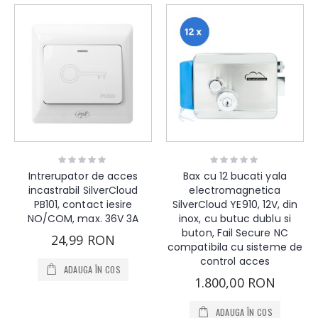
Rating:
Rating:
0%
0%
Intrerupator de acces
Bax cu 12 bucati yala
incastrabil SilverCloud
electromagnetica
PB101, contact iesire
SilverCloud YE910, 12V, din
NO/COM, max. 36V 3A
inox, cu butuc dublu si
buton, Fail Secure NC
24,99 RON
compatibila cu sisteme de
control acces
ADAUGA ÎN COS
1.800,00 RON
ADAUGA ÎN COS