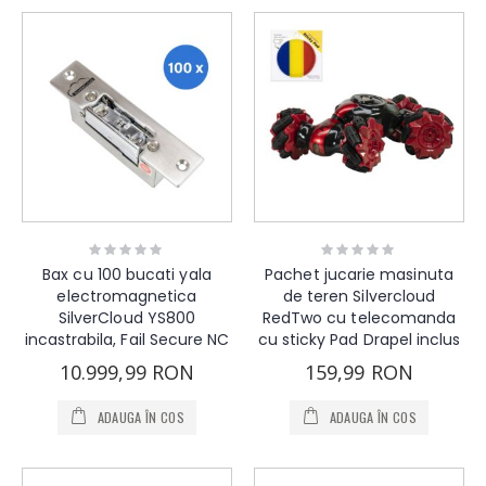
Rating:
Rating:
0%
0%
Bax cu 100 bucati yala
Pachet jucarie masinuta
electromagnetica
de teren Silvercloud
SilverCloud YS800
RedTwo cu telecomanda
incastrabila, Fail Secure NC
cu sticky Pad Drapel inclus
10.999,99 RON
159,99 RON
ADAUGA ÎN COS
ADAUGA ÎN COS