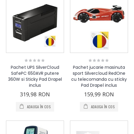
Rating:
Rating:
0%
0%
Pachet UPS SilverCloud
Pachet jucarie masinuta
SafePC 650AVR putere
sport Silvercloud RedOne
360W si Sticky Pad Drapel
cu telecomanda cu sticky
inclus
Pad Drapel inclus
319,98 RON
159,99 RON
ADAUGA ÎN COS
ADAUGA ÎN COS