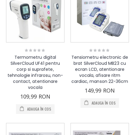
Rating:
Rating:
0%
0%
Termometru digital
Tensiometru electronic de
SilverCloud UF41 pentru
brat SilverCloud MB23 cu
corp si suprafete,
ecran LCD, atentionare
tehnologie infrarosu, non-
vocala, afisare ritm
contact, atentionare
cardiac, manson 22-36cm
vocala
149,99 RON
109,99 RON
ADAUGA ÎN COS
ADAUGA ÎN COS