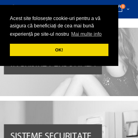
Mergeti
articole
0
la
Cart
Cautare
Continut
Acest site folosește cookie-uri pentru a vă
asigura că beneficiați de cea mai bună
experiență pe site-ul nostru
Mai multe info
OK!