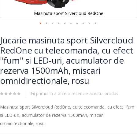
Masinuta sport Silvercloud RedOne
Skip
to
Jucarie masinuta sport Silvercloud
the
beginning
RedOne cu telecomanda, cu efect
of
''fum'' si LED-uri, acumulator de
the
images
rezerva 1500mAh, miscari
gallery
omnidirectionale, rosu
Fii primul în a afce o recenzie acestui produs
Masinuta sport Silvercloud RedOne, cu telecomanda, cu efect ''fum''
si LED-uri, acumulator de rezerva 1500mAh, miscari
omnidirectionale, rosu