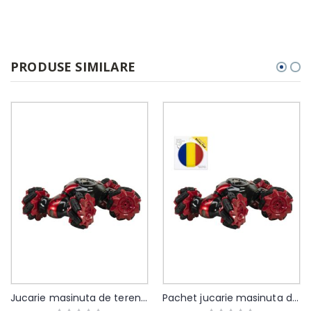
PRODUSE SIMILARE
Jucarie masinuta de teren Silvercloud RedTwo cu telecomanda si controler gestual, schimbare forma, acumulator de rezerva 500mAh inclus, rosu
Pachet jucarie masinuta de teren Silvercloud RedTwo cu telecomanda cu sticky Pad Drapel inclus
Rating:
Rating: