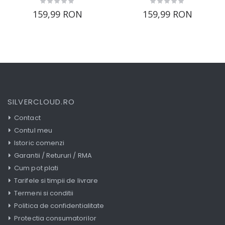
0%
0%
159,99 RON
159,99 RON
SILVERCLOUD.RO
Contact
Contul meu
Istoric comenzi
Garantii / Retururi / RMA
Cum pot plati
Tarifele si timpii de livrare
Termeni si conditii
Politica de confidentialitate
Protectia consumatorilor