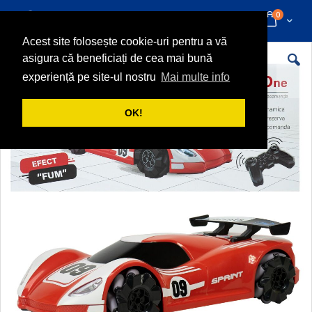
Mergeti
articole
0
la
Cart
Cautare
Continut
Acest site folosește cookie-uri pentru a vă
Skip
asigura că beneficiați de cea mai bună
to
the
experiență pe site-ul nostru
Mai multe info
end
of
the
OK!
images
gallery