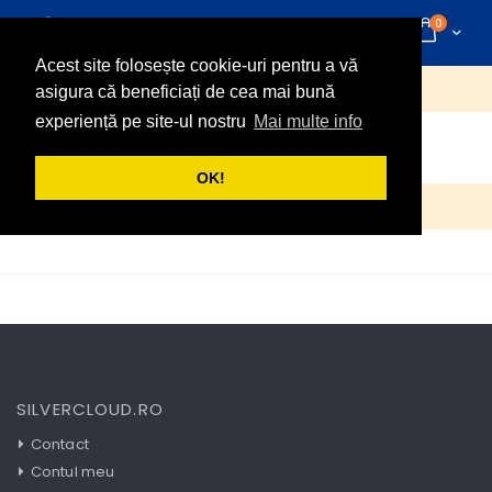
Mergeti
articole
0
la
Cart
Cautare
Continut
Acest site folosește cookie-uri pentru a vă
Nu se pot gasi produse care sa coincida cu selectia.
asigura că beneficiați de cea mai bună
experiență pe site-ul nostru
Mai multe info
RECOMANDATE
OK!
Nu se pot gasi produse care sa coincida cu selectia.
SILVERCLOUD.RO
Contact
Contul meu